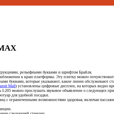
 MAX
струкциями, рельефными буквами и шрифтом Брайля.
риближении к краю платформы. Эту плитку можно почувствоват
ыми буквами, которые указывают, какие линии обслуживают ст
ansit Mall
) установлены цифровые дисплеи, на которых видно вр
ь I-205 можно прослушать звуковое объявление о следующих при
отуар для удобной посадки.
 лиц с ограниченными возможностями здоровья, включая пассаж
анции.
вание следующей станции.