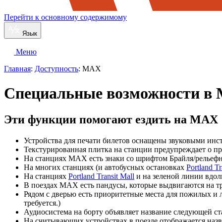
Перейти к основному содержимому
Язык
Меню
Главная
:
Доступность
: MAX
Специальные возможности в
Эти функции помогают ездить на MAX
Устройства для печати билетов оснащены звуковыми ин
Текстурированная плитка на станции предупреждает о п
На станциях MAX есть знаки со шрифтом Брайля/рельефн
На многих станциях (и автобусных остановках
Portland Tr
На станциях
Portland Transit Mall
и на зеленой линии вдол
В поездах MAX есть пандусы, которые выдвигаются на тр
Рядом с дверью есть приоритетные места для пожилых и
требуется.)
Аудиосистема на борту объявляет название следующей ст
На считывающих устройствах в поезде отображается наз